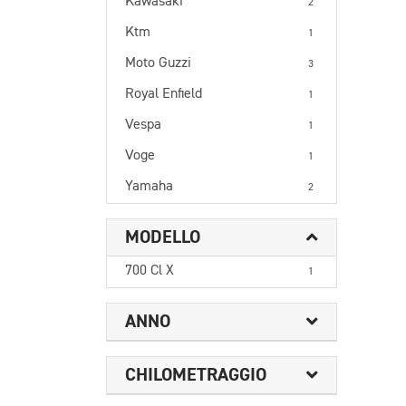
Kawasaki
2
Ktm
1
Moto Guzzi
3
Royal Enfield
1
Vespa
1
Voge
1
Yamaha
2
MODELLO
700 Cl X
1
ANNO
CHILOMETRAGGIO