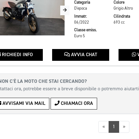
Categoria
Colore
D'epoca
Grigio Altro
Immatr.
Cilindrata
06/2022
693 cc
Classe emiss.
Euro 5
RICHIEDI INFO
AVVIA CHAT
NON C'È LA MOTO CHE STAI CERCANDO?
tattaci ora, potrebbe essere a breve disponibile o potremmo aiutarti
AVVISAMI VIA MAIL
CHIAMACI ORA
Precedente
Succes
«
1
»