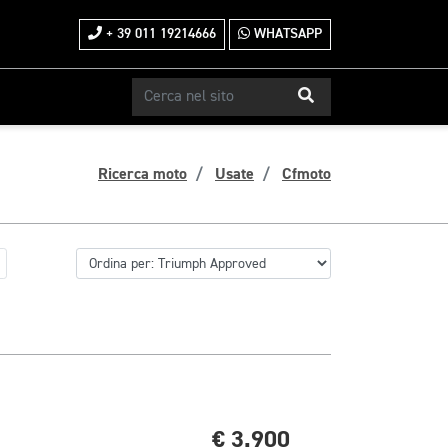
+ 39 011 19214666
WHATSAPP
Ricerca moto
Usate
Cfmoto
€ 3.900