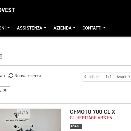
OVEST
ONI
ASSISTENZA
AZIENDA
CONTATTI
E
ati
Nuova ricerca
Indietro
1/1
Avanti
to
CFMOTO 700 CL X
1/10
CL-HERITAGE ABS E5
USATO