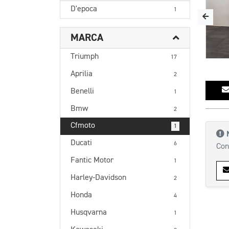
D'epoca
1
MARCA
Triumph
17
Aprilia
2
Benelli
1
Bmw
2
Cfmoto
1
Ducati
6
Con
Fantic Motor
1
Harley-Davidson
2
Honda
4
Husqvarna
1