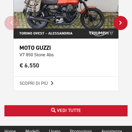
MOTO GUZZI
TR
V7 850 Stone Abs
Scr
€ 6.550
€ 
SCOPRI DI PIÙ
SCO
VEDI TUTTE
Home
Modelli
Usato
Promozioni
Assistenza