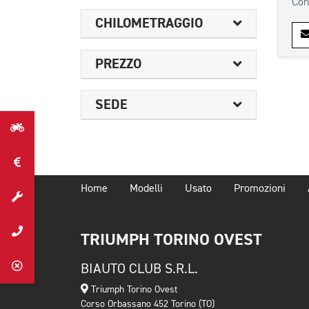
Con
CHILOMETRAGGIO
PREZZO
SEDE
Home
Modelli
Usato
Promozioni
TRIUMPH TORINO OVEST
BIAUTO CLUB S.R.L.
Triumph Torino Ovest
Corso Orbassano 452 Torino (TO)