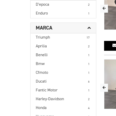
D'epoca
2
Enduro
1
MARCA
Triumph
17
Aprilia
2
Benelli
1
Bmw
1
Cfmoto
1
Ducati
6
Fantic Motor
1
Harley-Davidson
2
Honda
4