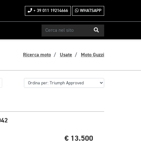
+ 39 011 19214666
WHATSAPP
Ricerca moto
Usate
Moto Guzzi
042
€ 13.500