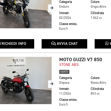
Categoria
Colore
Enduro
Grigio Altro
Immatr.
Cilindrata
02/2024
1.042 cc
Classe emiss.
Euro 5
RICHIEDI INFO
AVVIA CHAT
MOTO GUZZI V7 850
1/10
STONE ABS
USATO
Categoria
Colore
D'epoca
Rosso Altro
Immatr.
Cilindrata
11/2024
853 cc
Classe emiss.
Euro 5