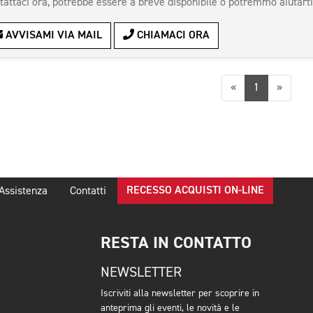
tattaci ora, potrebbe essere a breve disponibile o potremmo aiutarti
AVVISAMI VIA MAIL
CHIAMACI ORA
Precedente
Succes
«
1
»
RECESSO ACQUISTI ON-LINE
Assistenza
Contatti
RESTA IN CONTATTO
NEWSLETTER
Iscriviti alla newsletter per scoprire in
anteprima gli eventi, le novità e le