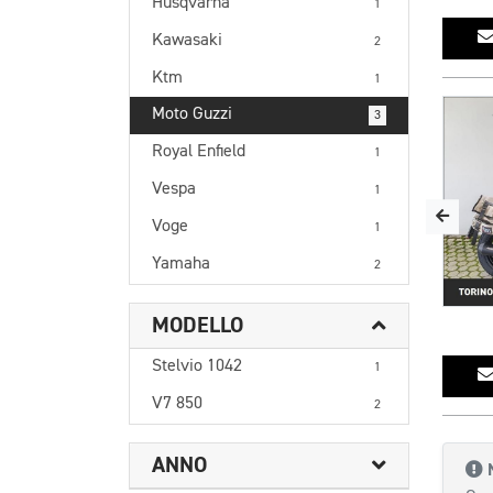
Husqvarna
1
Kawasaki
2
Ktm
1
Moto Guzzi
3
Royal Enfield
1
Vespa
1
Voge
1
Yamaha
2
MODELLO
Stelvio 1042
1
V7 850
2
ANNO