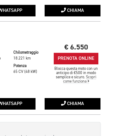
WHATSAPP
CHIAMA
€ 6.550
Chilometraggio
PRENOTA ONLINE
o
18.221 km
Potenza
Blocca questa moto con un
65 CV (48 kW)
anticipo di €500 in modo
semplice e sicuro.
Scopri
come funziona
WHATSAPP
CHIAMA