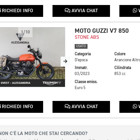
RICHIEDI INFO
AVVIA CHAT
MOTO GUZZI V7 850
1/10
STONE ABS
USATO
Categoria
Colore
D'epoca
Arancione Altr
Immatr.
Cilindrata
03/2023
853 cc
Classe emiss.
Euro 5
RICHIEDI INFO
AVVIA CHAT
NON C'È LA MOTO CHE STAI CERCANDO?