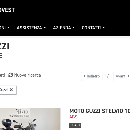
OVEST
ONI
ASSISTENZA
AZIENDA
CONTATTI
ZI
E
ati
Nuova ricerca
Indietro
1/1
Avanti
Guzzi
MOTO GUZZI STELVIO 1
1/10
ABS
USATO