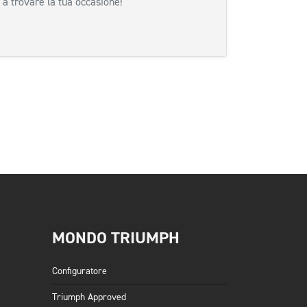
 a trovare la tua occasione!
siva
MONDO TRIUMPH
Configuratore
Triumph Approved