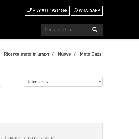
+ 39 011 19214666
WHATSAPP
Ricerca moto triumph
Nuove
Moto Guzzi
 a trovare la tua occasione!