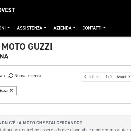
OVEST
ONI
ASSISTENZA
AZIENDA
CONTATTI
 MOTO GUZZI
GNA
ati
Nuova ricerca
Indietro
1/0
Avanti
Guzzi
NON C'È LA MOTO CHE STAI CERCANDO?
tattaci ora, potrebbe essere a breve disponibile o potremmo aiutarti