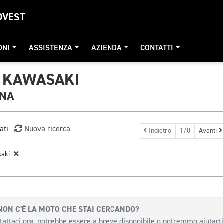
OVEST
ONI
ASSISTENZA
AZIENDA
CONTATTI
 KAWASAKI
GNA
ati
Nuova ricerca
Indietro
1/0
Avanti
saki
NON C'È LA MOTO CHE STAI CERCANDO?
tattaci ora, potrebbe essere a breve disponibile o potremmo aiutarti