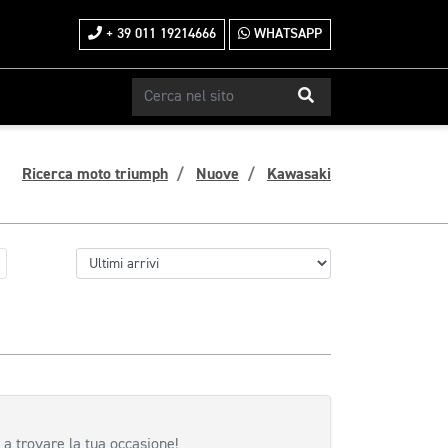
+ 39 011 19214666
WHATSAPP
Ricerca moto triumph
Nuove
Kawasaki
 a trovare la tua occasione!