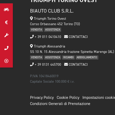
TRIUMPH TORINO OVEST
BIAUTO CLUB S.R.L.
Triumph Torino Ovest
Corso Orbassano 452 Torino (TO)
VENDITA
ASSISTENZA
+ 39 011 0410410
CONTATTACI
Triumph Alessandria
SS 10 N. 15 Alessandria frazione Spinetta Marengo (AL)
VENDITA
ASSISTENZA
RICAMBI
ABBIGLIAMENTO
+ 39 0131 445700
CONTATTACI
P.IVA 10418460019
Capitale Sociale 100.000 € i.v.
Privacy Policy
Cookie Policy
Impostazioni cooki
Condizioni Generali di Prenotazione