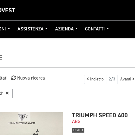
OVEST
ONI
ASSISTENZA
AZIENDA
CONTATTI
E
ltati
Nuova ricerca
Indietro
2/3
Avanti
mph
TRIUMPH SPEED 400
1/7
ABS
USATO