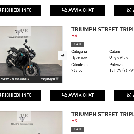
RICHIEDI INFO
AVVIA CHAT
TRIUMPH STREET TRIPL
1/10
RS
USATO
Categoria
Colore
Hypersport
Grigio Altro
Cilindrata
Potenza
765 cc
131 CV (96 kW
RICHIEDI INFO
AVVIA CHAT
TRIUMPH STREET TRIPL
1/10
RX
USATO