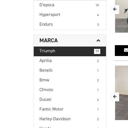
D'epoca
10
Hypersport
4
Enduro
3
MARCA
Triumph
17
Aprilia
2
Benelli
1
Bmw
2
Cfmoto
1
Ducati
6
Fantic Motor
1
Harley-Davidson
2