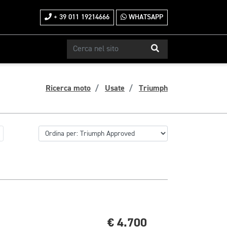
+ 39 011 19214666
WHATSAPP
Ricerca moto
Usate
Triumph
€ 4.700