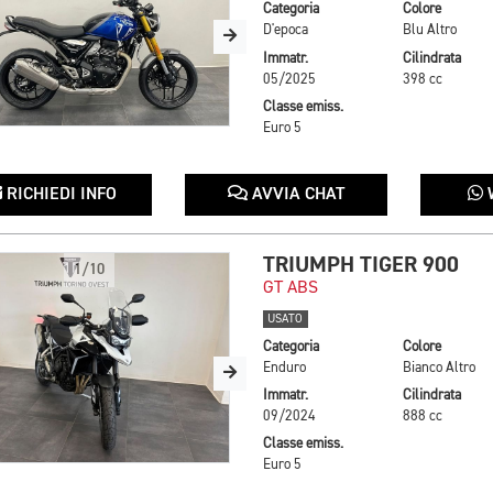
Categoria
Colore
D'epoca
Blu Altro
Immatr.
Cilindrata
05/2025
398 cc
Classe emiss.
Euro 5
RICHIEDI INFO
AVVIA CHAT
TRIUMPH TIGER 900
1/10
GT ABS
USATO
Categoria
Colore
Enduro
Bianco Altro
Immatr.
Cilindrata
09/2024
888 cc
Classe emiss.
Euro 5