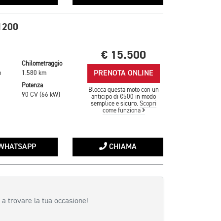
1200
€ 15.500
Chilometraggio
PRENOTA ONLINE
o
1.580 km
Potenza
Blocca questa moto con un
90 CV (66 kW)
anticipo di €500 in modo
semplice e sicuro.
Scopri
come funziona
WHATSAPP
CHIAMA
 a trovare la tua occasione!