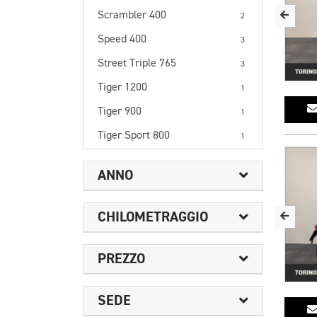
Scrambler 400
2
Speed 400
3
Street Triple 765
3
Tiger 1200
1
Tiger 900
1
Tiger Sport 800
1
ANNO
CHILOMETRAGGIO
PREZZO
SEDE