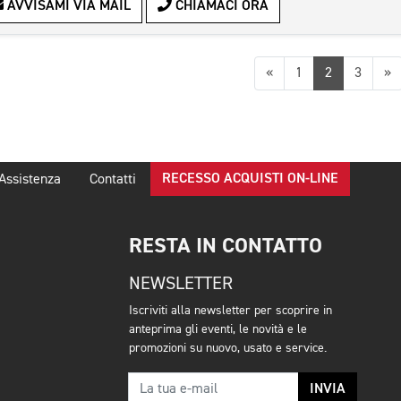
AVVISAMI VIA MAIL
CHIAMACI ORA
Precedente
S
«
1
2
3
»
RECESSO ACQUISTI ON-LINE
Assistenza
Contatti
RESTA IN CONTATTO
NEWSLETTER
Iscriviti alla newsletter per scoprire in
anteprima gli eventi, le novità e le
promozioni su nuovo, usato e service.
INVIA