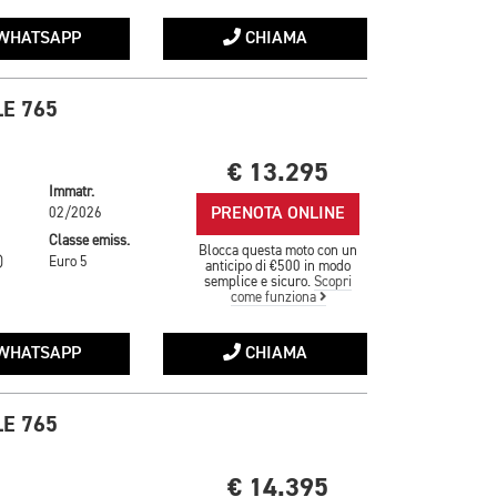
WHATSAPP
CHIAMA
E 765
€ 13.295
Immatr.
PRENOTA ONLINE
02/2026
Classe emiss.
Blocca questa moto con un
)
Euro 5
anticipo di €500 in modo
semplice e sicuro.
Scopri
come funziona
WHATSAPP
CHIAMA
E 765
€ 14.395