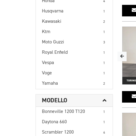
Honda
4
Husqvarna
1
Kawasaki
2
Ktm
1
Moto Guzzi
3
Royal Enfield
1
Vespa
1
Voge
1
Yamaha
2
MODELLO
Bonneville 1200 T120
1
Daytona 660
1
Scrambler 1200
4