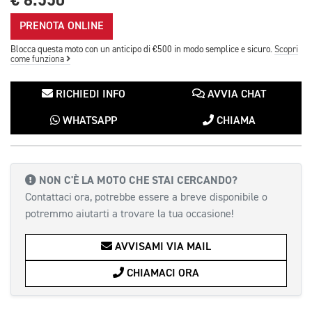
€ 6.550
PRENOTA ONLINE
Blocca questa moto con un anticipo di €500 in modo semplice e sicuro.
Scopri
come funziona
RICHIEDI INFO
AVVIA CHAT
WHATSAPP
CHIAMA
NON C'È LA MOTO CHE STAI CERCANDO?
Contattaci ora, potrebbe essere a breve disponibile o
potremmo aiutarti a trovare la tua occasione!
AVVISAMI VIA MAIL
CHIAMACI ORA