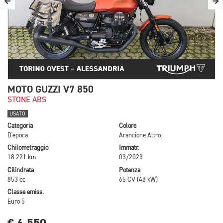
MOTO GUZZI V7 850
STONE ABS
USATO
Categoria
Colore
D'epoca
Arancione Altro
Chilometraggio
Immatr.
18.221 km
03/2023
Cilindrata
Potenza
853 cc
65 CV (48 kW)
Classe emiss.
Euro 5