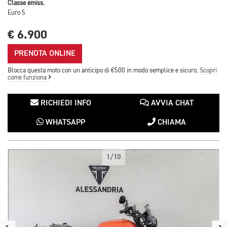
Classe emiss.
Euro 5
€ 6.900
PRENOTA ONLINE
Blocca questa moto con un anticipo di €500 in modo semplice e sicuro.
Scopri
come funziona
RICHIEDI INFO
AVVIA CHAT
WHATSAPP
CHIAMA
1/10