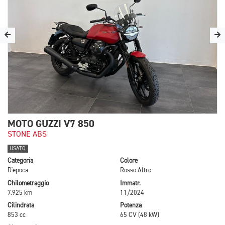
MOTO GUZZI V7 850
STONE ABS
USATO
Categoria
Colore
D'epoca
Rosso Altro
Chilometraggio
Immatr.
7.925 km
11/2024
Cilindrata
Potenza
853 cc
65 CV (48 kW)