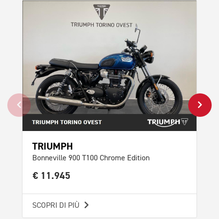
TRIUMPH
TR
Bonneville 900 T100 Chrome Edition
Scr
€ 11.945
€ 
SCOPRI DI PIÙ
SCO